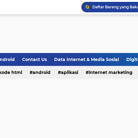
ndroid
Contact Us
Data Internet & Media Sosial
Digit
 kode html
android
aplikasi
internet marketing
rtener
sosial media
tips blogger
tips dan trik