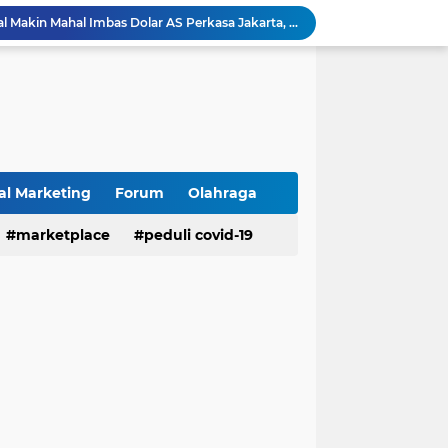
Syarat & Cara Daftar Bansos PKH dan BPNT 2026: Jadwal Penyaluran Tahap 3 Terbaru
Strategi Monetisasi Blog Selain AdSense 2026: Diversifikasi Pendapatan agar Tidak Bergantung Satu Sumber
Cara Memilih SEO Agency yang Tepat untuk Bisnis Agar Tidak Salah Pilih di 2026
Cara Daftar Google AdSense 2026: Panduan Lengkap Agar Blog Cepat Lolos Review
SEO Adalah Praktik Optimasi Situs Web: Kunci Peringkat Teratas Google di Era AI Search 2026
36 Ide Usaha Rumahan 2026: Peluang Menguntungkan untuk Semua Kalangan, Modal Kecil Untung Besar
30+ Contoh Usaha UMKM yang Menjanjikan di Indonesia 2026: Peluang Modal Kecil Untung Besar
Lowongan Kerja Padat Karya DKI Jakarta Tahap III 2026: 86 Posisi Dibuka, Pendaftaran Ditutup 18 Juli
al Marketing
Forum
Olahraga
15 Contoh UMKM di Desa dengan Potensi Untung Besar Tahun 2026: Peluang Bisnis yang Menjanjikan
marketplace
peduli covid-19
Daftar Barang yang Bakal Makin Mahal Imbas Dolar AS Perkasa Jakarta, 2026