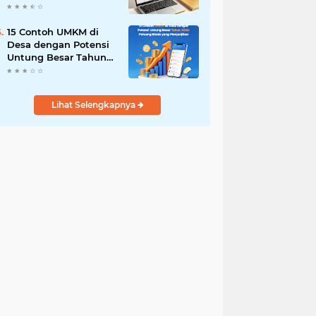
Rumahan: Panduan
Lengkap bagi Pelaku
UMKM 2026
15 Contoh UMKM di
Desa dengan Potensi
Untung Besar Tahun
2026: Peluang Bisnis
yang Menjanjikan
Lihat Selengkapnya