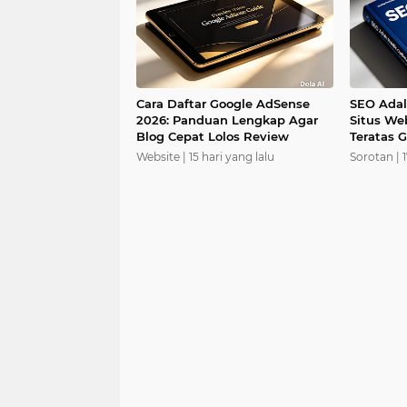
Cara Daftar Google AdSense
SEO Adal
2026: Panduan Lengkap Agar
Situs We
Blog Cepat Lolos Review
Teratas G
2026
Website |
15 hari yang lalu
Sorotan |