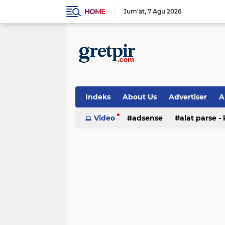
HOME
Jum'at
7 Agu 2026
Indeks
About Us
Advertiser
A
Pendidikan
Video
adsense
Trend
alat parse -
publisher
search engine
sho