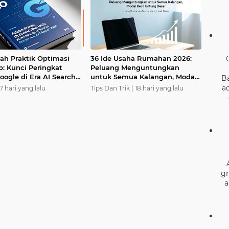
More
News
ah Praktik Optimasi
36 Ide Usaha Rumahan 2026:
b: Kunci Peringkat
Peluang Menguntungkan
oogle di Era AI Search
untuk Semua Kalangan, Modal
Ba
Kecil Untung Besar
a
17 hari yang lalu
Tips Dan Trik |
18 hari yang lalu
gr
a