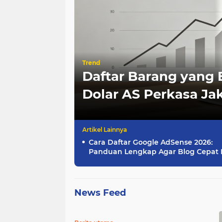
si
Trend
nis yang
Daftar Barang yang 
Dolar AS Perkasa Jak
Cara Daftar Google AdSense 2026:
Panduan Lengkap Agar Blog Cepat 
Review
News Feed