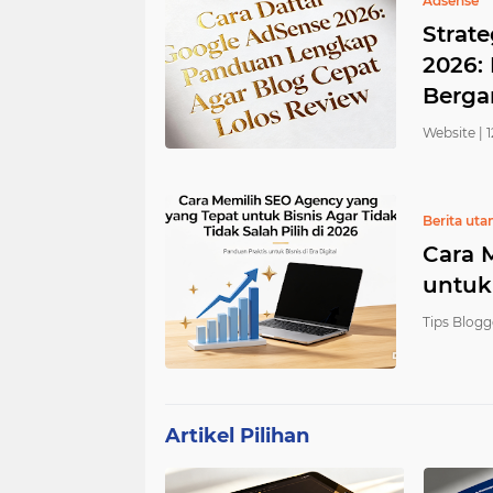
Adsense
Strate
2026: 
Berga
Website |
1
Berita ut
Cara 
untuk 
Tips Blogg
Artikel Pilihan